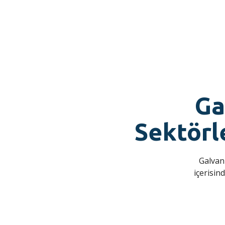
Ga
Sektörl
Galvani
içerisin