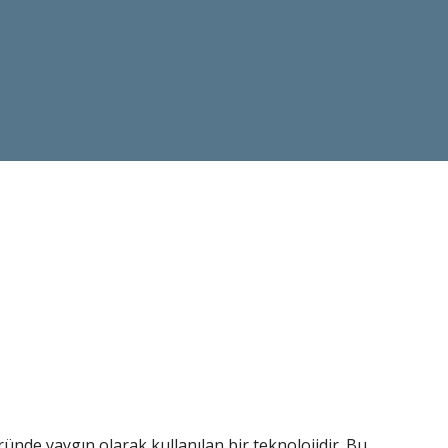
ründe yaygın olarak kullanılan bir teknolojidir. Bu