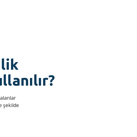
lik
lanılır?
 alanlar
e şekilde